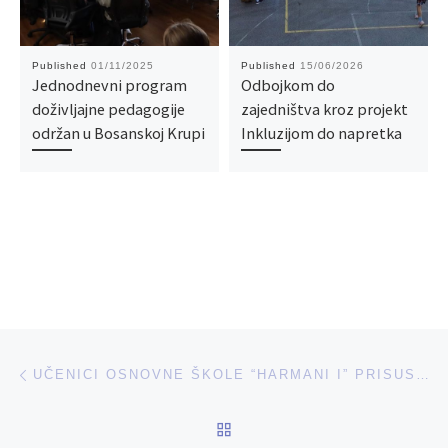
Published
01/11/2025
Published
15/06/2026
Jednodnevni program
Odbojkom do
doživljajne pedagogije
zajedništva kroz projekt
održan u Bosanskoj Krupi
Inkluzijom do napretka
Post navigation
Previous post
UČENICI OSNOVNE ŠKOLE “HARMANI I” PRISUSTVOVALI PROJEKCIJI FILMA DNEVNIK PAULINE P.
BACK TO POST LIST