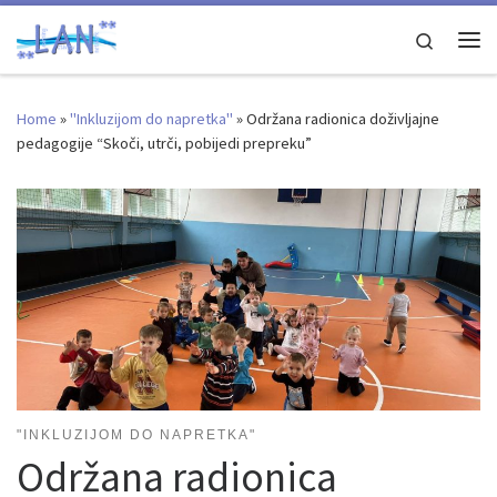
Skip to content
Search
Me
Home
»
"Inkluzijom do napretka"
»
Održana radionica doživljajne
pedagogije “Skoči, utrči, pobijedi prepreku”
"INKLUZIJOM DO NAPRETKA"
Održana radionica