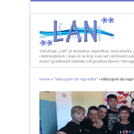
Skip to content
Udruženje „LAN“ je nevladina, neprofitna, nestranačka, 
i dobrovoljnosti, i koja će se kroz svoj rad i aktivnosti 
prava i građanskih sloboda svih građana Bosne i Herceg
Home
»
"Inkluzijom do napretka"
»
Inkluzijom do nap