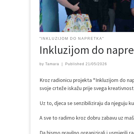
"INKLUZIJOM DO NAPRETKA"
Inkluzijom do napr
by
Tamara
|
Published
21/05/2026
Kroz radionicu projekta “Inkluzijom do napr
svoje crteže iskažu prije svega kreativnost,
Uz to, djeca se senzibiliziraju da njeguju k
A sve to radimo kroz dobru zabavu uz mašto
Da bismo pravilno organizirali i usmjerili