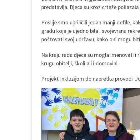
predstavlja. Djeca su kroz crteže pokazala 
Poslije smo upriličili jedan manji defile, k
gradu koja je ujedno bila i svojevrsna rekre
poštovati svoju državu, kako oni mogu biti 
Na kraju rada djeca su mogla imenovati i r
krugu obitelji, školi ali i domovini.
Projekt Inkluzijom do napretka provodi U