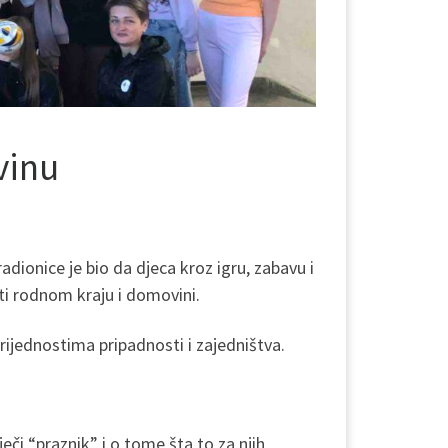
vinu
dionice je bio da djeca kroz igru, zabavu i
osti rodnom kraju i domovini.
 vrijednostima pripadnosti i zajedništva.
eči “praznik” i o tome šta to za njih