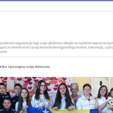
građanska organizacija koja svoju djelatnost obavlja na načelima nepristrasnost
zalagati za demokratski razvoj bosanskohercegovačkog društva, toleranciju, suživot
ovine.
retka: Upoznajmo svoju domovinu