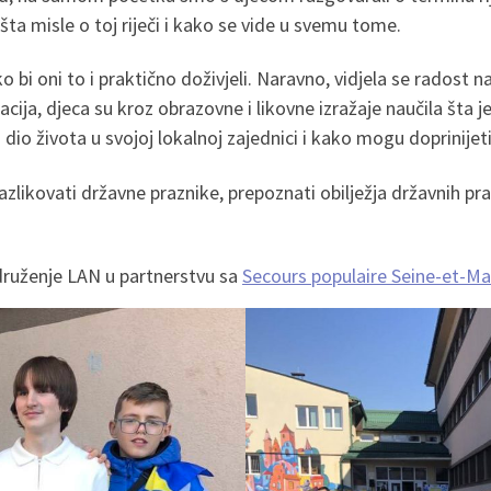
šta misle o toj riječi i kako se vide u svemu tome.
ako bi oni to i praktično doživjeli. Naravno, vidjela se radost
acija, djeca su kroz obrazovne i likovne izražaje naučila šta je
dio života u svojoj lokalnoj zajednici i kako mogu doprinijeti 
azlikovati državne praznike, prepoznati obilježja državnih pr
druženje LAN u partnerstvu sa
Secours populaire Seine-et-M