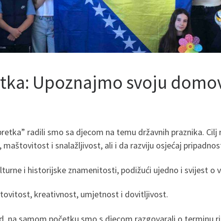
etka: Upoznajmo svoju domo
etka” radili smo sa djecom na temu državnih praznika. Cilj ra
 maštovitost i snalažljivost, ali i da razviju osjećaj pripadn
ulturne i historijske znamenitosti, podižući ujedno i svijest o
vitost, kreativnost, umjetnost i dovitljivost.
 rad, na samom početku smo s djecom razgovarali o terminu rij