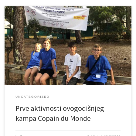
Domaćin ovogodišnjeg kampa Copain du Monde smješten je u
nautičkoj bazi Bombannes. Osmišljen je kao međunarodni
obrazovni prostor utemeljen na poštivanju dječijih prava, učenju o
životu u zajednici, međukulturalnom otkrivanju, suradnji,
solidarnosti i predanosti. Smješten je u srcu borove šume u blizini
jezera Carcans Hourtin. Ovogodišnju učesnici kampa su 60 […]
UNCATEGORIZED
Prve aktivnosti ovogodišnjeg
kampa Copain du Monde