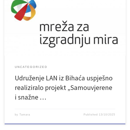
UNCATEGORIZED
Udruženje LAN iz Bihaća uspješno
realiziralo projekt „Samouvjerene
i snažne …
by
Tamara
Published
13/10/2025