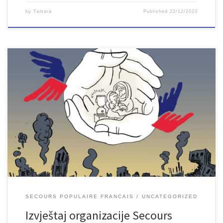
by
Tamara
Published
22/12/2023
Ovaj izvještaj se distribuira s ciljem vidljivosti i odgovornosti, ali i
kao podsjećanje da rat u Ukrajini i dalje traje. Udruženje Secours
Populaire već godinu dana pruža pomoć i nastavlja pružati pomoć
svim žrtvama, kako u Ukrajini tako i u susjednim zemljama. Izvještaj
na engleskom jeziku se može pročitati na: […]
SECOURS POPULAIRE FRANCAIS
UNCATEGORIZED
Izvještaj organizacije Secours