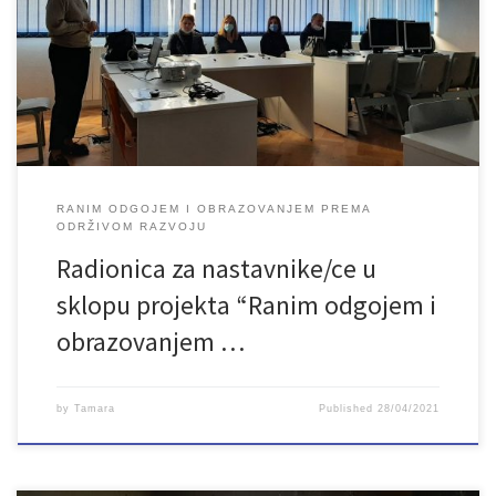
razvoju”. Projekt se realizira u okviru projekta NAGE koji provodi
Mreža za ruralni razvoj u Bosni i Hercegovini. Ovaj projekt finansira
Evropska unija. Cilj radionice je razvoj kompetencija nastavnika/ca
razredne nastave potrebnih […]
RANIM ODGOJEM I OBRAZOVANJEM PREMA
ODRŽIVOM RAZVOJU
Radionica za nastavnike/ce u
sklopu projekta “Ranim odgojem i
obrazovanjem …
by
Tamara
Published
28/04/2021