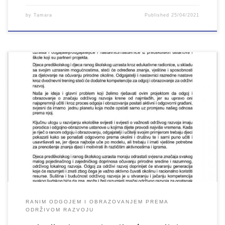
by
Tamara
Published
25/04/2021
Udruženje Lan iz Bihaća realizira projekt „Ranim odgojem i
obrazovanjem prema održivom razvoju“ u okviru projekta NAGE –
Networking and Advocacy for Green Economy (Umrežavanje i
zagovaranje za zelenu ekonomiju) koji provodi Mreža za ruralni
razvoj u Bosni i Hercegovini. Ovaj projekt finansira Evropska unija.
Projekt se realizira od 1. […]
RANIM ODGOJEM I OBRAZOVANJEM PREMA
ODRŽIVOM RAZVOJU