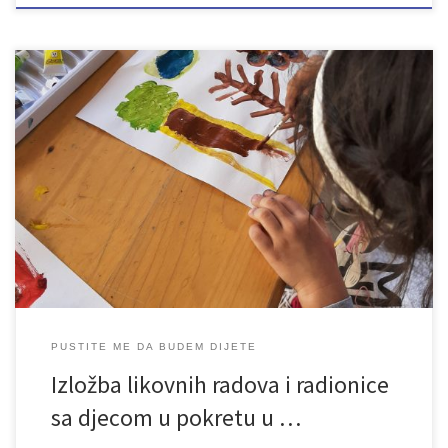
U periodu od 1. decembra 2020. do 31. maja 2021. godine
Udruženje „Lan“ iz Bihaća, uz finansijsku podršku Fondacije
Schuler Helfen Leben realizira projekt „Pustite me da budem
dijete“. Glavni cilj projekta je poboljšanje kvaliteta života djece i
mladih u gradu Bihaću i djece u privremenim prihvatnim centrima
Sedra i […]
PUSTITE ME DA BUDEM DIJETE
Izložba likovnih radova i radionice
sa djecom u pokretu u …