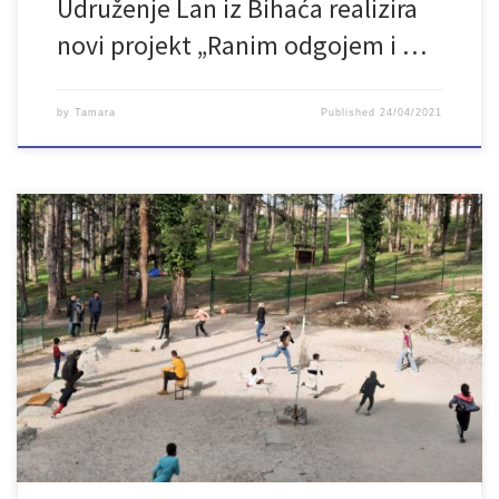
Udruženje Lan iz Bihaća realizira
novi projekt „Ranim odgojem i …
by
Tamara
Published
24/04/2021
U periodu od 1. decembra 2020. do 31. maja 2021. godine
Udruženje „Lan“ iz Bihaća, uz finansijsku podršku Fondacije
Schuler Helfen Leben realizira projekt „Pustite me da budem
dijete“. Glavni cilj projekta je poboljšanje kvaliteta života djece i
mladih u gradu Bihaću i djece u privremenim prihvatnim centrima
Sedra i […]