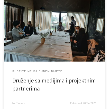
Druženje sa medijima i projektnim partnerima u okviru projekta
„Ranim odgojem i obrazovanjem prema održivom razvoju“, koji
realiziramo u okviru projekta NAGE – Networking and Advocacy for
Green Economy (Umrežavanje i zagovaranje za zelenu
ekonomiju) koji je finansiran sredstvima Evropske unije, a provodi
Mreža za ruralni razvoj u Bosni i […]
PUSTITE ME DA BUDEM DIJETE
Druženje sa medijima i projektnim
partnerima
by
Tamara
Published
28/04/2021