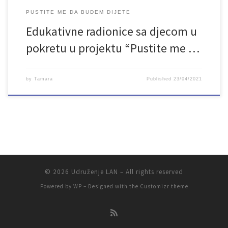
PUSTITE ME DA BUDEM DIJETE
Edukativne radionice sa djecom u
pokretu u projektu “Pustite me …
by
Tamara
Published
23/04/2021
© 2026
Udruženje LAN
– All rights reserved
Powered by
WP
– Designed with the
Customizr theme