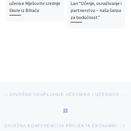
učenice Mješovite srednje
Lan “Učenje, osnaživanje i
škole iz Bihaća
partnerstvo – naša šansa
za budućnost”
Post navigation
Previous post
ZAVRŠNO OKUPLJANJE UČESNIKA I UČESNICA PROJEKTA UČENJE, OSNAŽIVANJE I PARTNERSTVO – NAŠA ŠANSA ZA BUDUĆNOST.
BACK TO POST LIST
Ne
ZAVRŠNA KONFERENCIJA PROJEKTA EKONAMBIHAĆ