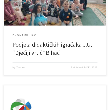
potiču razvojni potencijal djece i imaju sve potrebne certifikate.
Nabavka i podjela igračaka realizirana je […]
EKONAMBIHAĆ
Podjela didaktičkih igračaka J.U.
“Dječiji vrtić” Bihać
by
Tamara
Published
14/11/2023