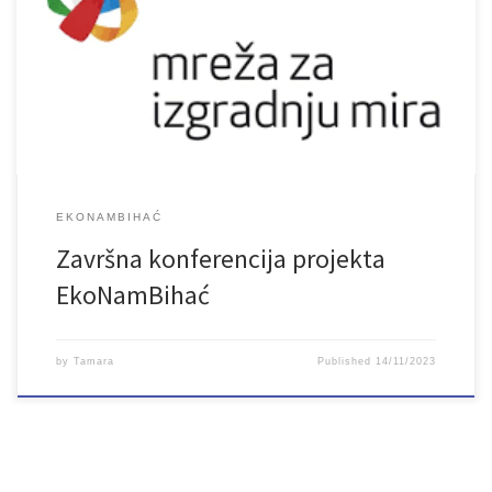
EKONAMBIHAĆ
Završna konferencija projekta
EkoNamBihać
by
Tamara
Published
14/11/2023