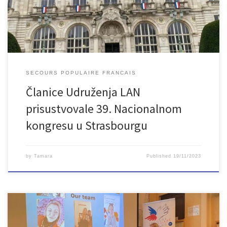
prilikom čestitamo na divnoj organizaciji i zahvaljujemo Secours
populaire na pozivu i radujemo se budućoj suradnji.
SECOURS POPULAIRE FRANCAIS
Članice Udruženja LAN
prisustvovale 39. Nacionalnom
kongresu u Strasbourgu
by
Tamara
Published
19/11/2023