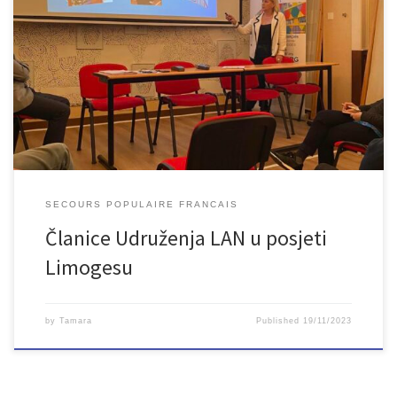
Članice našeg Udruženja na poziv Secours populaire borave u
Francuskoj od 14. 11. do 20. 11. 2023. godine. U gradu Limogesu
predstavile su rad, ciljeve, djelatnosti i projekte našeg Udruženja.
Također su prisutne upoznale sa ljepotama Bosne i Hercegovine i
našeg grada. Slobodno vrijeme u Limogesu provele su u druženju,
[…]
SECOURS POPULAIRE FRANCAIS
Članice Udruženja LAN u posjeti
Limogesu
by
Tamara
Published
19/11/2023