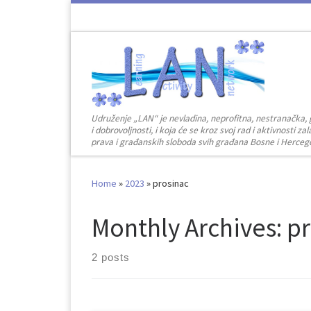
Skip to content
Udruženje „LAN“ je nevladina, neprofitna, nestranačka, 
i dobrovoljnosti, i koja će se kroz svoj rad i aktivnosti 
prava i građanskih sloboda svih građana Bosne i Herceg
Home
»
2023
»
prosinac
Monthly Archives:
pr
2 posts