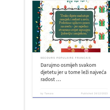
U okviru međunarodne kampanje “Zeleni Djed
Mraz” koju provodi francuska humanitarna
organizacija Secours populaire sa svojim partnerima
iz raznih zemalja izradili smo letak koji ćemo
podjeliti djeci uz paketiće, 30.12.2023. godine na
Gradskom trgu u Bihaću.
SECOURS POPULAIRE FRANCAIS
Darujmo osmijeh svakom
djetetu jer u tome leži najveća
radost …
by
Tamara
Published
24/12/2023