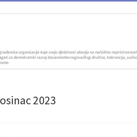
građanska organizacija koja svoju djelatnost obavlja na načelima nepristrasnost
zalagati za demokratski razvoj bosanskohercegovačkog društva, toleranciju, suživot
ovine.
osinac 2023