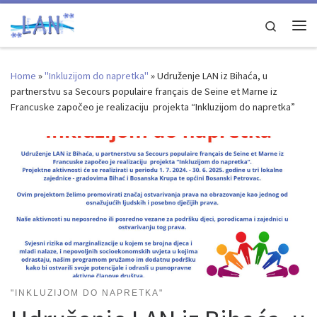
Skip to content
Search
Me
Home
»
"Inkluzijom do napretka"
»
Udruženje LAN iz Bihaća, u
partnerstvu sa Secours populaire français de Seine et Marne iz
Francuske započeo je realizaciju projekta “Inkluzijom do napretka”
"INKLUZIJOM DO NAPRETKA"