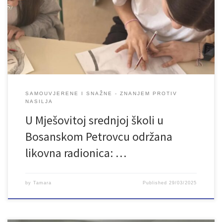
sa svojom mentoricom Almom Jaganjac učestvovale su na
kreativnoj likovnoj radionici posvećenoj ženama koje ih motiviraju i
daju im snagu. Kroz boje i oblike, one su izrazile divljenje prema
ženama iz svoje porodice, […]
SAMOUVJERENE I SNAŽNE - ZNANJEM PROTIV
NASILJA
U Mješovitoj srednjoj školi u
Bosanskom Petrovcu održana
likovna radionica: …
by
Tamara
Published
29/03/2025