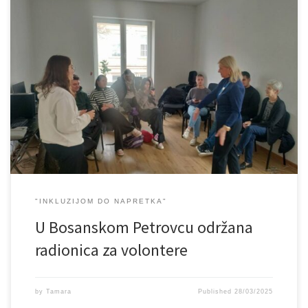
U projektu Inkluzijom do napretka nastavljamo rad s našim
volonterima. Ovaj put radili smo s volonterima u Bosanskom
Petrovcu. U vrlo opuštenoj i veseloj atmosferi realizirali smo dvije
radionice “Komunikacija” i “Volonterizam”. Cilj nam je mlade ljude
educirati o volonterstvu i uključiti u volonterske akcije. Na ovaj
način mladi ljudi […]
"INKLUZIJOM DO NAPRETKA"
U Bosanskom Petrovcu održana
radionica za volontere
by
Tamara
Published
28/03/2025