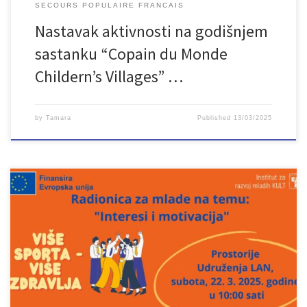
SECOURS POPULAIRE FRANCAIS
Nastavak aktivnosti na godišnjem
sastanku “Copain du Monde
Childern’s Villages” …
by
Tamara
Published
13/03/2025
U subotu, 22.3.2025. održat će se treća radionica o temi “Interesi i
motivacija” u okviru projekta Više sporta – više zdravlja. Cilj
radionice je da učesnice i učesnici nauče ključne vještine za
pozitivno doživljavanje sebe, te da unaprijede sposobnost
suočavanja s izazovima i postizanjem ciljeva. Želimo da se mladi
lakše […]