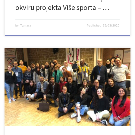
okviru projekta Više sporta – …
by
Tamara
Published
25/03/2025
U protekla dva dana razgovaralo se o održanim ljetnjim
kampovima te onima koji tek slijede. Udruženje LAN je vrlo
uspješno predstavilo svoje planirane aktivnosti. Drugi dan je
završen uz degustaciju nacionalnih jela zemalja koje prisustvuju
sastanku. Treći i posljednji dan bio je još jednom retrospektiva
održanih kampova uz mišljenja djece […]