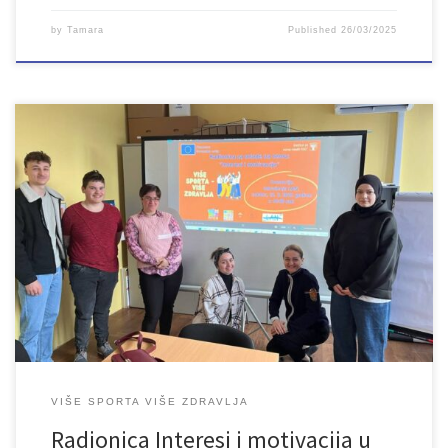
by
Tamara
Published
26/03/2025
U okviru projekta “Više sporta – više zdravlja” održana je i treća
radionica pod nazivom Interesi i motivacija. Na radionici učesnici su
se upoznali s pojmom motivacije kao ključnog aspekta
psihološkog funkcioniranja koja direktno utječe na naš doživljaj
sebe, sposobnost suočavanja s izazovima i postizanjem ciljeva.
Mladi, koji imaju motivaciju […]
VIŠE SPORTA VIŠE ZDRAVLJA
Radionica Interesi i motivacija u