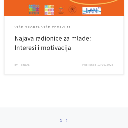
VIŠE SPORTA VIŠE ZDRAVLJA
Najava radionice za mlade:
Interesi i motivacija
by
Tamara
Published
13/03/2025
Posts navigation
1
2