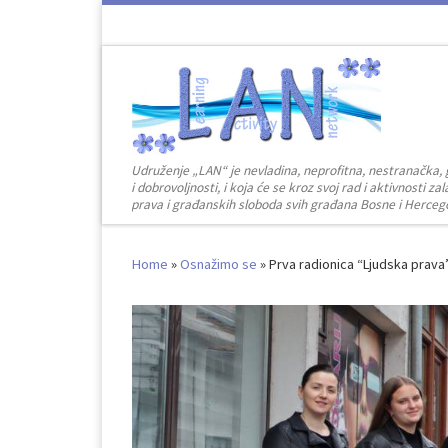
Skip to content
Udruženje „LAN“ je nevladina, neprofitna, nestranačka, 
i dobrovoljnosti, i koja će se kroz svoj rad i aktivnosti 
prava i građanskih sloboda svih građana Bosne i Herceg
Home
»
Osnažimo se
»
Prva radionica “Ljudska prava