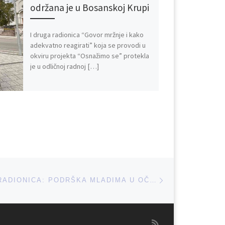
održana je u Bosanskoj Krupi
I druga radionica “Govor mržnje i kako
adekvatno reagirati” koja se provodi u
okviru projekta “Osnažimo se” protekla
je u odličnoj radnoj […]
Next post
EDUKATIVNA RADIONICA: PODRŠKA MLADIMA U OČUVANJU MENTALNOG ZDRAVLJA