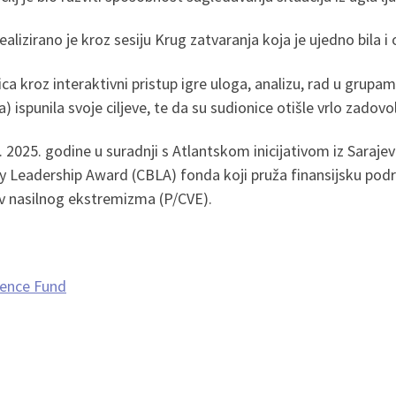
alizirano je kroz sesiju Krug zatvaranja koja je ujedno bila i
 kroz interaktivni pristup igre uloga, analizu, rad u grupama,
) ispunila svoje ciljeve, te da su sudionice otišle vrlo zadov
. 2025. godine u suradnji s Atlantskom inicijativom iz Sarajev
my Leadership Award (CBLA) fonda koji pruža finansijsku podr
tiv nasilnog ekstremizma (P/CVE).
ience Fund