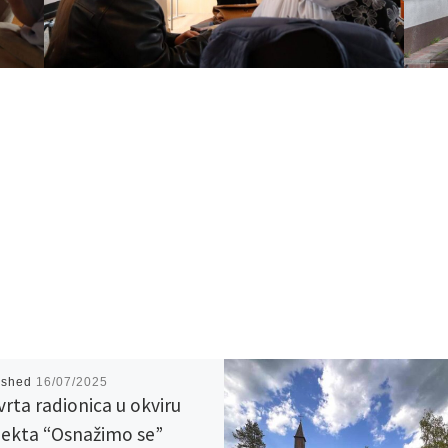
ished
16/07/2025
vrta radionica u okviru
jekta “Osnažimo se”