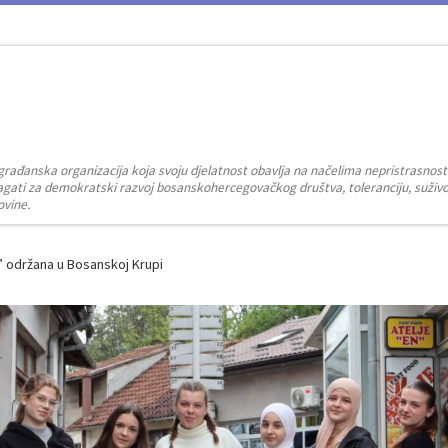
građanska organizacija koja svoju djelatnost obavlja na načelima nepristrasnost
zalagati za demokratski razvoj bosanskohercegovačkog društva, toleranciju, suživot
ovine.
” održana u Bosanskoj Krupi