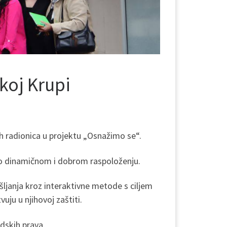
koj Krupi
h radionica u projektu „Osnažimo se“.
rlo dinamičnom i dobrom raspoloženju.
ljanja kroz interaktivne metode s ciljem
uju u njihovoj zaštiti.
udskih prava.