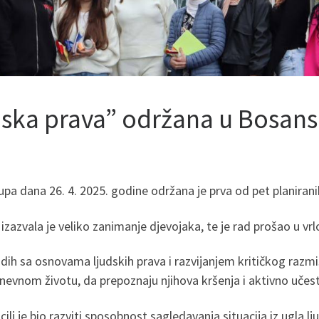
dska prava” održana u Bosans
pa dana 26. 4. 2025. godine održana je prva od pet planirani
izazvala je veliko zanimanje djevojaka, te je rad prošao u v
ih sa osnovama ljudskih prava i razvijanjem kritičkog razmiš
nevnom životu, da prepoznaju njihova kršenja i aktivno učestv
lj je bio razviti sposobnost sagledavanja situacija iz ugla lj