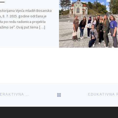
storijama Vijeća mladih Bosanska
, 8. 7. 2025. godine održana je
ta po redu radionica projekta
žimo se”. Ovaj put tema […]
BACK TO POST LIST
MLADI PROTIV NASILJA: ODRŽANA INTERAKTIVNA RADIONICA O PREPOZNAVANJU RODNO UVJETOVANOG NASILJA I RAZBIJANJU MITOVA