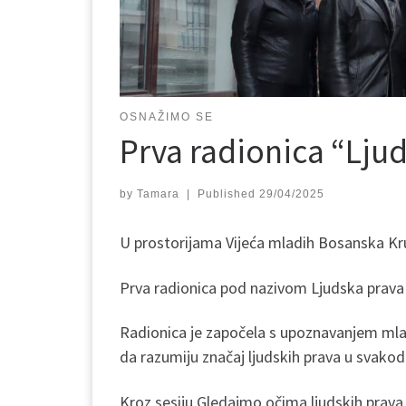
OSNAŽIMO SE
Prva radionica “Lju
by
Tamara
|
Published
29/04/2025
U prostorijama Vijeća mladih Bosanska Kru
Prva radionica pod nazivom Ljudska prava 
Radionica je započela s upoznavanjem mlad
da razumiju značaj ljudskih prava u svakod
Kroz sesiju Gledajmo očima ljudskih prava ci