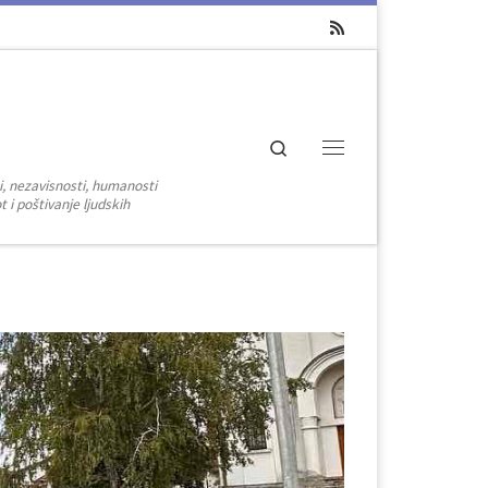
Search
Menu
i, nezavisnosti, humanosti
 i poštivanje ljudskih