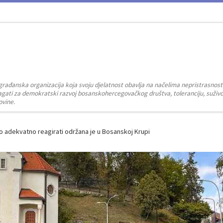
građanska organizacija koja svoju djelatnost obavlja na načelima nepristrasnost
zalagati za demokratski razvoj bosanskohercegovačkog društva, toleranciju, suživot
ovine.
o adekvatno reagirati održana je u Bosanskoj Krupi