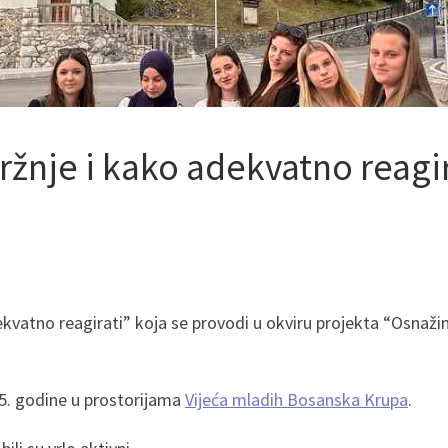
žnje i kako adekvatno reagir
kvatno reagirati” koja se provodi u okviru projekta “Osnažimo
25. godine u prostorijama
Vijeća mladih Bosanska Krupa
.