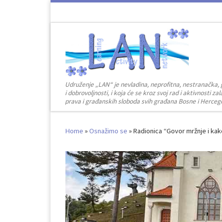
Skip to content
Udruženje „LAN“ je nevladina, neprofitna, nestranačka, 
i dobrovoljnosti, i koja će se kroz svoj rad i aktivnosti 
prava i građanskih sloboda svih građana Bosne i Herceg
Home
»
Osnažimo se
»
Radionica “Govor mržnje i kak