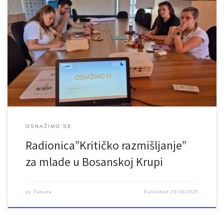
U subotu, 21.6.2025. godine održana je i treća radionica o temi
“Kritičko razmišljanje”, u okviru projekta “Osnažimo se”. Radionica
je održana u prostorijama Vijeća mladih u Bosanskoj Krupi, a
učesnici su se bavili temom kritičkog razmišljanja – vještinom koja
je danas važnija nego ikad i koja se smatra jednom od […]
OSNAŽIMO SE
Radionica”Kritičko razmišljanje”
za mlade u Bosanskoj Krupi
by
Tamara
Published
23/06/2025