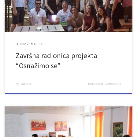
samopouzdanja i samopoštovanja, s fokusom na prepoznavanje
vlastitih vrijednosti, razvijanje pozitivne slike […]
OSNAŽIMO SE
Završna radionica projekta
“Osnažimo se”
by
Tamara
Published
14/08/2025
U prostorijama Vijeća mladih Bosanska Krupa, 8. 7. 2025. godine
održana je četvrta po redu radionica projekta “Osnažimo se”. Ovaj