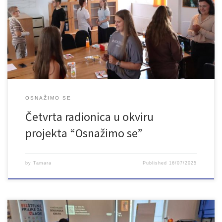
put tema radionice je bila “Nasilnički ekstremizam i radikalizacija”
a držala ju je diplomirana pedagoginja-psihologinja, diplomirana
geštalt psihoterapeutkinja i trauma pedagoginja. Osnovna svrha
treninga bila je razumijevanje uzroka i mehanizama […]
OSNAŽIMO SE
Četvrta radionica u okviru
projekta “Osnažimo se”
by
Tamara
Published
16/07/2025