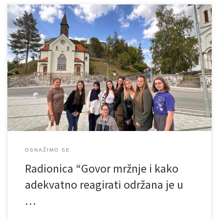
I druga radionica “Govor mržnje i kako adekvatno reagirati” koja se
provodi u okviru projekta “Osnažimo se” protekla je u odličnoj
radnoj i prijateljskoj atmosferi. Radionica je održana u četvrtak, 15.
5. 2025. godine u prostorijama Vijeća mladih Bosanska Krupa.
Jedanaest mladih, prvenstveno djevojaka, bili su vrlo aktivni. Naš
cilj […]
OSNAŽIMO SE
Radionica “Govor mržnje i kako
adekvatno reagirati održana je u
…