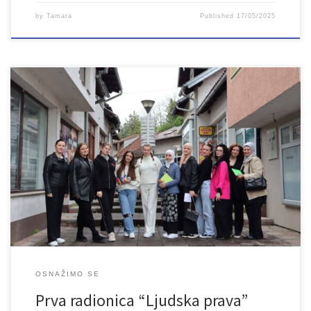
by
Tamara
Published
17/05/2025
U prostorijama Vijeća mladih Bosanska Krupa dana 26. 4. 2025.
godine održana je prva od pet planiranih radionica u projektu
„Osnažimo se“. Prva radionica pod nazivom Ljudska prava izazvala
je veliko zanimanje djevojaka, te je rad prošao u vrlo dinamičnom
i dobrom raspoloženju. Radionica je započela s upoznavanjem
mladih sa […]
OSNAŽIMO SE
Prva radionica “Ljudska prava”