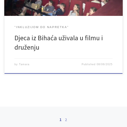
"INKLUZIJOM DO NAPRETKA"
Djeca iz Bihaća uživala u filmu i
druženju
by
Tamara
Published
08/06/2025
Posts navigation
1
2