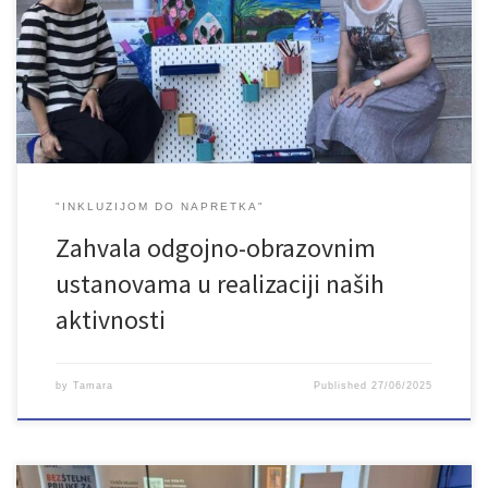
institucije u Bihaću, Bosanskoj Krupi i Bosanskom Petrovcu Ovom
prilikom izražavamo našu zahvalnost jer smo, zahvaljujući i
njihovom angažmanu, vrlo uspješno završili planirane aktivnosti.
Nadamo se u narednom periodu da ćemo biti još […]
"INKLUZIJOM DO NAPRETKA"
Zahvala odgojno-obrazovnim
ustanovama u realizaciji naših
aktivnosti
by
Tamara
Published
27/06/2025