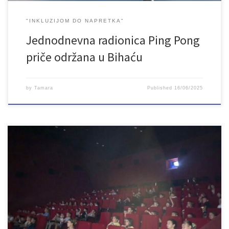
"INKLUZIJOM DO NAPRETKA"
Jednodnevna radionica Ping Pong
priče održana u Bihaću
by
Tamara
Published
16/06/2025
U sklopu projekta Inkluzijom do napretka priliku da uživaju u filmu i
druženju imala su djeca Osnovne škole Harmani I i Katoličkog
školskog centra ”Ivan Pavao II“. Izbor filma je bio po njihovoj želji i
zaista su uživali. Udruženje LAN u partnerstvu sa Secours populaire
Seine-et-Marne iz Francuske provodi projekt […]