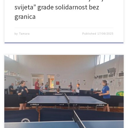
svijeta” grade solidarnost bez
granica
by
Tamara
Published
17/06/2025
Jednodnevna radionica “Ping Pong priče” održana je u sklopu
projekta „Inkluzijom do napretka” koji provodi Udruženje LAN u
partnerstvu sa Secours populaire Seine-et-Marne iz Francuske. Cilj
radionice bio je da djeca kroz igru, razgovor i kreativni rad
razvijaju fair-play, međusobno poštovanje i izražavanje emocija.
Dvije grupe – mlađa i starija […]