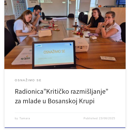
U subotu, 21.6.2025. godine održana je i treća radionica o temi
“Kritičko razmišljanje”, u okviru projekta “Osnažimo se”. Radionica
je održana u prostorijama Vijeća mladih u Bosanskoj Krupi, a
učesnici su se bavili temom kritičkog razmišljanja – vještinom koja
je danas važnija nego ikad i koja se smatra jednom od […]
OSNAŽIMO SE
Radionica”Kritičko razmišljanje”
za mlade u Bosanskoj Krupi
by
Tamara
Published
23/06/2025