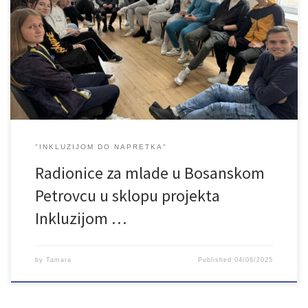
projekta “Inkluzijom do napretka” održane su tri od pet radionica
za mlade. Radionice realizira Udruženje LAN, u partnerstvu sa
organizacijom Secours populaire Seine-et-Marne iz Francuske, u
okviru petodnevnog programa doživljajne pedagogije. Uz
mentorstvo Adnana Družića, mladi su […]
"INKLUZIJOM DO NAPRETKA"
Radionice za mlade u Bosanskom
Petrovcu u sklopu projekta
Inkluzijom …
by
Tamara
Published
04/06/2025