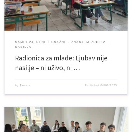
i nasilje u adolescentskim vezama i Nasilje putem društvenih
mreža […]
SAMOUVJERENE I SNAŽNE - ZNANJEM PROTIV
NASILJA
Radionica za mlade: Ljubav nije
nasilje – ni uživo, ni …
by
Tamara
Published
04/06/2025
U Bosanskom Petrovcu u periodu od 28. do 30. maja, a u sklopu