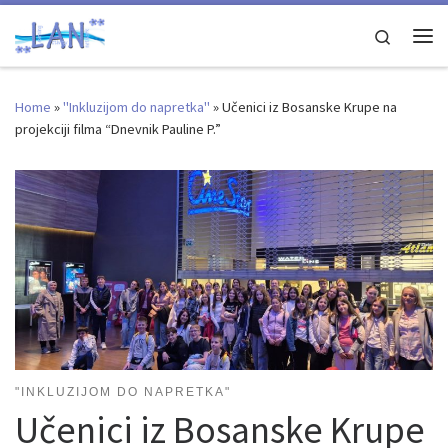
Skip to content
Search
Me
Home
»
"Inkluzijom do napretka"
»
Učenici iz Bosanske Krupe na
projekciji filma “Dnevnik Pauline P.”
"INKLUZIJOM DO NAPRETKA"
Učenici iz Bosanske Krupe