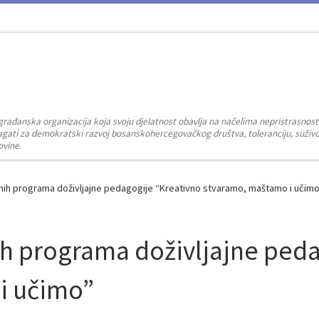
građanska organizacija koja svoju djelatnost obavlja na načelima nepristrasnost
zalagati za demokratski razvoj bosanskohercegovačkog društva, toleranciju, suživot
ovine.
ih programa doživljajne pedagogije “Kreativno stvaramo, maštamo i učim
h programa doživljajne peda
i učimo”