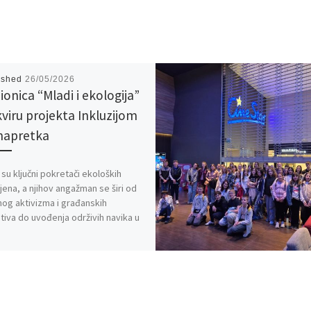
ished
26/05/2026
ionica “Mladi i ekologija”
kviru projekta Inkluzijom
napretka
 su ključni pokretači ekoloških
ena, a njihov angažman se širi od
nog aktivizma i građanskih
jativa do uvođenja održivih navika u