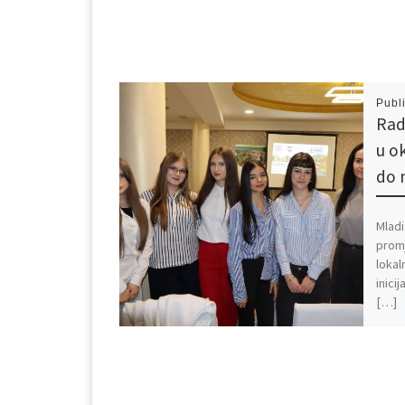
Publ
Rad
u o
do 
Mladi
promj
lokal
inici
[…]