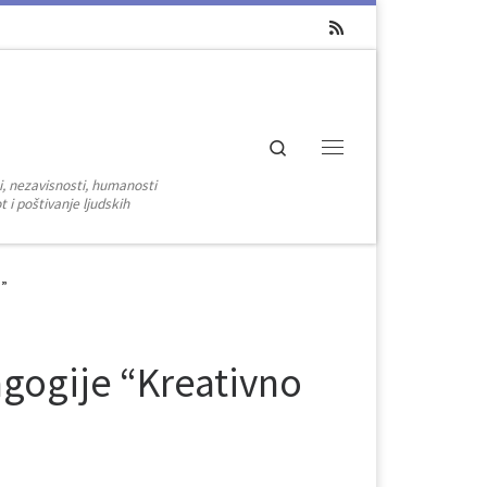
Search
Menu
i, nezavisnosti, humanosti
 i poštivanje ljudskih
o”
gogije “Kreativno