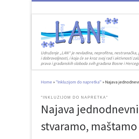
Skip to content
Udruženje „LAN“ je nevladina, neprofitna, nestranačka, 
i dobrovoljnosti, i koja će se kroz svoj rad i aktivnosti 
prava i građanskih sloboda svih građana Bosne i Herceg
Home
»
"Inkluzijom do napretka"
»
Najava jednodnevn
"INKLUZIJOM DO NAPRETKA"
Najava jednodnevni
stvaramo, maštamo 