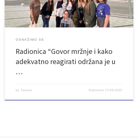
cilj […]
OSNAŽIMO SE
Radionica “Govor mržnje i kako
adekvatno reagirati održana je u
…
by
Tamara
Published
17/05/2025