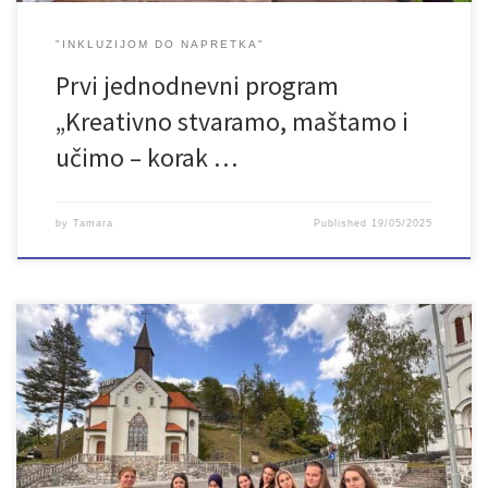
"INKLUZIJOM DO NAPRETKA"
Prvi jednodnevni program
„Kreativno stvaramo, maštamo i
učimo – korak …
by
Tamara
Published
19/05/2025
I druga radionica “Govor mržnje i kako adekvatno reagirati” koja se
provodi u okviru projekta “Osnažimo se” protekla je u odličnoj
radnoj i prijateljskoj atmosferi. Radionica je održana u četvrtak, 15.
5. 2025. godine u prostorijama Vijeća mladih Bosanska Krupa.
Jedanaest mladih, prvenstveno djevojaka, bili su vrlo aktivni. Naš