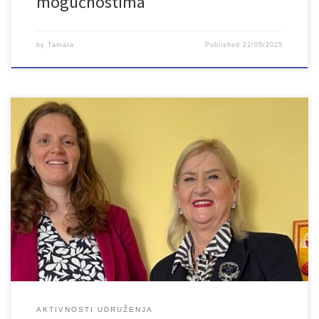
mogućnostima
by
Tamara
Published
22/05/2025
U prostorijama Udruženja LAN imali smo vrlo konstruktivan i
inspirativan susret s predstavnicima nizozemske ambasade u
Sarajevu. U dvosatnom razgovoru s Nona de Jonge, regionalnom
koordinatoricom za sigurnost razgovaralo se o radu Udruženja,
položaju mladih generalno u državi i Kantonu, te projektu kojeg
realiziramo s mladima u Bosanskoj Krupi a […]
AKTIVNOSTI UDRUŽENJA