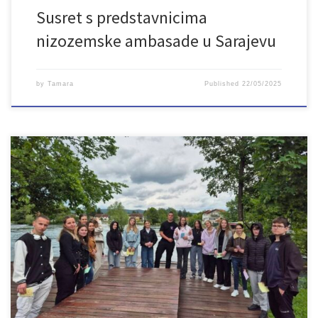
Susret s predstavnicima
nizozemske ambasade u Sarajevu
by
Tamara
Published
22/05/2025
U petak, u prirodnom okruženju Gradske otoke u Bihaću, održan je
prvi jednodnevni program doživljajne pedagogije pod nazivom
„Kreativno stvaramo, maštamo i učimo – korak bliže prirodi, korak
bliže sebi“ za mlade koji provodi Udruženje LAN u partnerstvu sa
Secours populaire Seine-et-Marne iz Francuske u okviru projekta
“Inkluzijom do napretka” […]