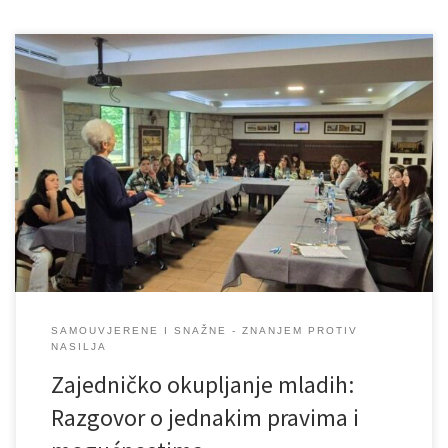
U srijedu, 21. maja 2025. godine u Bihaću, održano je zajedničko
okupljanje na kojem je učestvovalo učesnica iz JU Mješovita
srednje škole „Bosanski Petrovac“ i JU Mješovita srednja škola
Bihać. Cilj susreta bio je otvoriti razgovor o temama koje se tiču
jednakih prava i mogućnosti u suvremenom društvu, s fokusom […]
SAMOUVJERENE I SNAŽNE - ZNANJEM PROTIV
NASILJA
Zajedničko okupljanje mladih:
Razgovor o jednakim pravima i