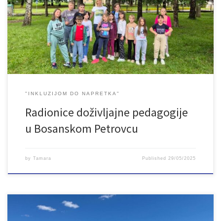
zajedništva. Udruženje LAN, u partnerstvu sa organizacijom
Secours populaire Seine-et-Marne iz Francuske, realizira
petodnevni program doživljajne pedagogije u okviru projekta
Inkluzijom do napretka, koji okuplja djecu u aktivnostima koje
spajaju obrazovanje, emocije i […]
"INKLUZIJOM DO NAPRETKA"
Radionice doživljajne pedagogije
u Bosanskom Petrovcu
by
Tamara
Published
29/05/2025