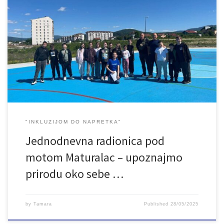
U subotu, 24.5.2025.godine održana je jednodnevna radionica
projekta „Inkluzijom do napretka“. Radionica je bila pod motom
Maturalac – upoznajmo prirodu oko sebe i doživimo je, a cilj je bio
da djeca provedu dan u prirodi da se s njom povežu, i na taj način
uče i razvijaju svoje sposobnosti i […]
"INKLUZIJOM DO NAPRETKA"
Jednodnevna radionica pod
motom Maturalac – upoznajmo
prirodu oko sebe …
by
Tamara
Published
28/05/2025